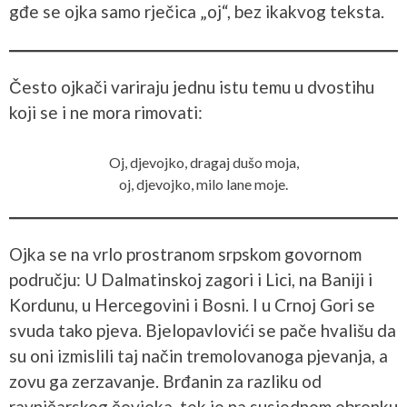
gđe se ojka samo rječica „oj“, bez ikakvog teksta.
Često ojkači variraju jednu istu temu u dvostihu
koji se i ne mora rimovati:
Oj, djevojko, dragaj dušo moja,
oj, djevojko, milo lane moje.
Ojka se na vrlo prostranom srpskom govornom
području: U Dalmatinskoj zagori i Lici, na Baniji i
Kordunu, u Hercegovini i Bosni. I u Crnoj Gori se
svuda tako pjeva. Bjelopavlovići se pače hvališu da
su oni izmislili taj način tremolovanoga pjevanja, a
zovu ga zerzavanje. Brđanin za razliku od
ravničarskog čovjeka, tek je na susjednom obronku