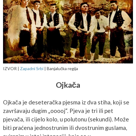
IZVOR |
Zapadni Srbi
| Banjalučka regija
Ojkača
Ojkača je deseteračka pjesma iz dva stiha, koji se
završavaju dugim „ooooj“. Pjeva je tri ili pet
pjevača, ili cijelo kolo, u polutonu (sekundi). Može
biti praćena jednostrunim ili dvostrunim guslama,