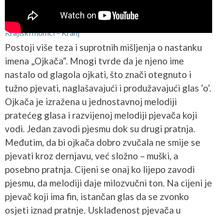
Krajiški momci – Kranj
Postoji više teza i suprotnih mišljenja o nastanku
imena „Ojkača“. Mnogi tvrde da je njeno ime
nastalo od glagola ojkati, što znači otegnuto i
tužno pjevati, naglašavajući i produžavajući glas ‘o’.
Ojkača je izražena u jednostavnoj melodiji
pratećeg glasa i razvijenoj melodiji pjevača koji
vodi. Jedan zavodi pjesmu dok su drugi pratnja.
Međutim, da bi ojkača dobro zvučala ne smije se
pjevati kroz dernjavu, već složno – muški, a
posebno pratnja. Cijeni se onaj ko lijepo zavodi
pjesmu, da melodiji daje milozvučni ton. Na cijeni je
pjevač koji ima fin, istančan glas da se zvonko
osjeti iznad pratnje. Usklađenost pjevača u