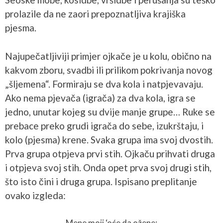
prolazile da ne zaori prepoznatljiva krajiška
pjesma.
Najupečatljiviji primjer ojkače je u kolu, obično na
kakvom zboru, svadbi ili prilikom pokrivanja novog
„šljemena“. Formiraju se dva kola i natpjevavaju.
Ako nema pjevača (igrača) za dva kola, igra se
jedno, unutar kojeg su dvije manje grupe… Ruke se
prebace preko grudi igrača do sebe, izukrštaju, i
kolo (pjesma) krene. Svaka grupa ima svoj dvostih.
Prva grupa otpjeva prvi stih. Ojkaču prihvati druga
i otpjeva svoj stih. Onda opet prva svoj drugi stih,
što isto čini i druga grupa. Ispisano preplitanje
ovako izgleda:
Mene moji ‘oće da ožene;