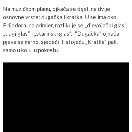
Na muzičkom planu, ojkača se dijeli na dvije
osnovne vrste: dugačka i kratka. U selima oko
Prijedora, na primjer, razlikuje se „djevojački glas“,
„dugi glas“ i „starinski glas“. ‘“Dugačka“ ojkača
pjeva se mirno, sjedeći ili stojeći. „Kratka“ pak,
samo u kolu, u pokretu.