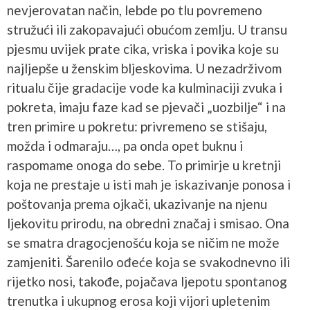
nevjerovatan način, lebde po tlu povremeno
stružući ili zakopavajući obućom zemlju. U transu
pjesmu uvijek prate cika, vriska i povika koje su
najljepše u ženskim bljeskovima. U nezadrživom
ritualu čije gradacije vode ka kulminaciji zvuka i
pokreta, imaju faze kad se pjevači „uozbilje“ i na
tren primire u pokretu: privremeno se stišaju,
možda i odmaraju…, pa onda opet buknu i
raspomame onoga do sebe. To primirje u kretnji
koja ne prestaje u isti mah je iskazivanje ponosa i
poštovanja prema ojkači, ukazivanje na njenu
ljekovitu prirodu, na obredni značaj i smisao. Ona
se smatra dragocjenošću koja se ničim ne može
zamjeniti. Šarenilo ođeće koja se svakodnevno ili
rijetko nosi, takođe, pojačava ljepotu spontanog
trenutka i ukupnog erosa koji vijori upletenim