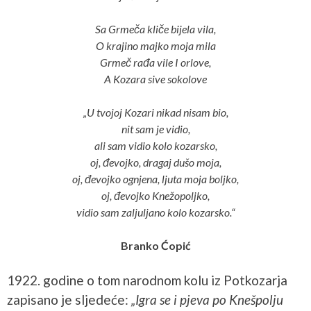
Sa Grmeča kliče bijela vila,
O krajino majko moja mila
Grmeč rađa vile I orlove,
A Kozara sive sokolove
„U tvojoj Kozari nikad nisam bio,
nit sam je vidio,
ali sam vidio kolo kozarsko,
oj, đevojko, dragaj dušo moja,
oj, đevojko ognjena, ljuta moja boljko,
oj, đevojko Knežopoljko,
vidio sam zaljuljano kolo kozarsko.“
Branko Ćopić
1922. godine o tom narodnom kolu iz Potkozarja
zapisano je sljedeće:
„Igra se i pjeva po Knešpolju