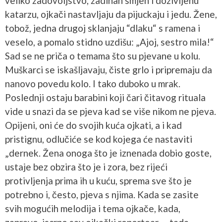
veliko zadovoljstvo, zadihan smjeh i doživljenu
katarzu, ojkači nastavljaju da pijuckaju i jedu. Žene,
tobož, jedna drugoj sklanjaju “dlaku“ s ramena i
veselo, a pomalo stidno uzdišu: „Ajoj, sestro mila!“
Sad se ne priča o temama što su pjevane u kolu.
Muškarci se iskašljavaju, čiste grlo i pripremaju da
nanovo povedu kolo. I tako duboko u mrak.
Poslednji ostaju barabini koji čari čitavog rituala
vide u snazi da se pjeva kad se više nikom ne pjeva.
Opijeni, oni će do svojih kuća ojkati, a i kad
pristignu, odlučiće se kod kojega će nastaviti
„dernek. Žena onoga što je iznenada dobio goste,
ustaje bez obzira što je i zora, bez rijeći
protivljenja prima ih u kuću, sprema sve što je
potrebno i, često, pjeva s njima. Kada se zasite
svih mogućih melodija i tema ojkače, kada,