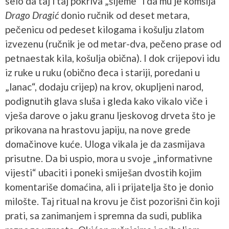
selo da taj i taj pokriva „šljeme“ i da mu je komšija
Drago Dragić
donio ručnik od deset metara,
pečenicu od pedeset kilogama i košulju zlatom
izvezenu (ručnik je od metar-dva, pečeno prase od
petnaestak kila, košulja obična). I dok crijepovi idu
iz ruke u ruku (obično đeca i stariji, poredani u
„lanac“, dodaju crijep) na krov, okupljeni narod,
podignutih glava sluša i gleda kako vikalo viče i
vješa darove o jaku granu ljeskovog drveta što je
prikovana na hrastovu japiju, na nove grede
domačinove kuće. Uloga vikala je da zasmijava
prisutne. Da bi uspio, mora u svoje „informativne
vijesti“ ubaciti i poneki smiješan dvostih kojim
komentariše domaćina, ali i prijatelja što je donio
milošte. Taj ritual na krovu je čist pozorišni čin koji
prati, sa zanimanjem i spremna da sudi, publika