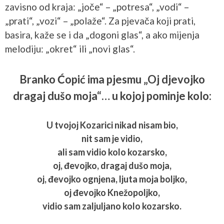
zavisno od kraja: „joče“ – „potresa“, „vodi“ –
„prati“, „vozi“ – „polaže“. Za pjevača koji prati,
basira, kaže se i da „dogoni glas“, a ako mijenja
melodiju: „okret“ ili „novi glas“.
Branko Ćopić ima pjesmu „Oj djevojko
dragaj dušo moja“… u kojoj pominje kolo:
U tvojoj Kozarici nikad nisam bio,
nit sam je vidio,
ali sam vidio kolo kozarsko,
oj, đevojko, dragaj dušo moja,
oj, đevojko ognjena, ljuta moja boljko,
oj đevojko Knežopoljko,
vidio sam zaljuljano kolo kozarsko.