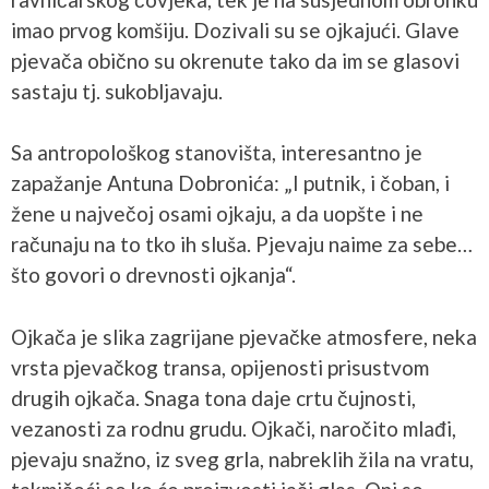
imao prvog komšiju. Dozivali su se ojkajući. Glave
pjevača obično su okrenute tako da im se glasovi
sastaju tj. sukobljavaju.
Sa antropološkog stanovišta, interesantno je
zapažanje Antuna Dobronića: „I putnik, i čoban, i
žene u največoj osami ojkaju, a da uopšte i ne
računaju na to tko ih sluša. Pjevaju naime za sebe…
što govori o drevnosti ojkanja“.
Ojkača je slika zagrijane pjevačke atmosfere, neka
vrsta pjevačkog transa, opijenosti prisustvom
drugih ojkača. Snaga tona daje crtu čujnosti,
vezanosti za rodnu grudu. Ojkači, naročito mlađi,
pjevaju snažno, iz sveg grla, nabreklih žila na vratu,