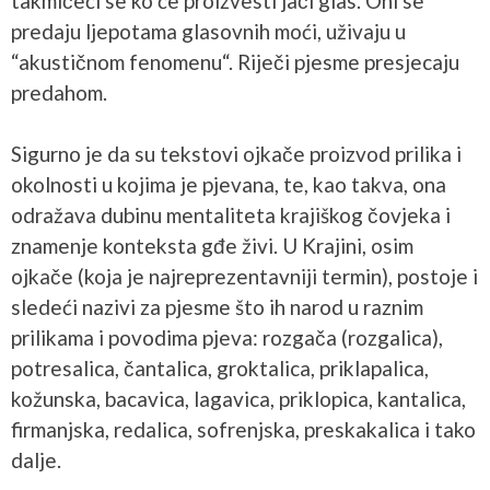
takmičeći se ko će proizvesti jači glas. Oni se
predaju ljepotama glasovnih moći, uživaju u
“akustičnom fenomenu“. Riječi pjesme presjecaju
predahom.
Sigurno je da su tekstovi ojkače proizvod prilika i
okolnosti u kojima je pjevana, te, kao takva, ona
odražava dubinu mentaliteta krajiškog čovjeka i
znamenje konteksta gđe živi. U Krajini, osim
ojkače (koja je najreprezentavniji termin), postoje i
sledeći nazivi za pjesme što ih narod u raznim
prilikama i povodima pjeva: rozgača (rozgalica),
potresalica, čantalica, groktalica, priklapalica,
kožunska, bacavica, lagavica, priklopica, kantalica,
firmanjska, redalica, sofrenjska, preskakalica i tako
dalje.