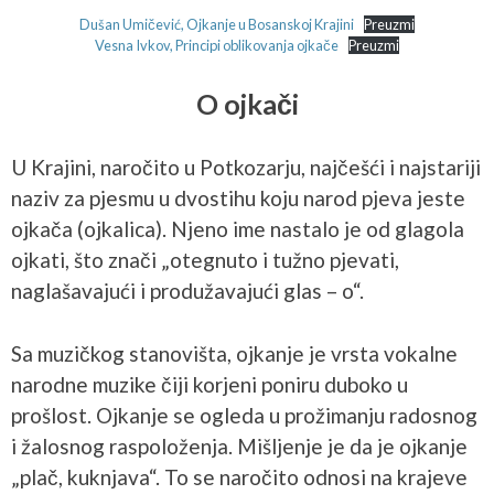
Dušan Umičević, Ojkanje u Bosanskoj Krajini
Preuzmi
Vesna Ivkov, Principi oblikovanja ojkače
Preuzmi
O ojkači
U Krajini, naročito u Potkozarju, najčešći i najstariji
naziv za pjesmu u dvostihu koju narod pjeva jeste
ojkača (ojkalica). Njeno ime nastalo je od glagola
ojkati, što znači „otegnuto i tužno pjevati,
naglašavajući i produžavajući glas – o“.
Sa muzičkog stanovišta, ojkanje je vrsta vokalne
narodne muzike čiji korjeni poniru duboko u
prošlost. Ojkanje se ogleda u prožimanju radosnog
i žalosnog raspoloženja. Mišljenje je da je ojkanje
„plač, kuknjava“. To se naročito odnosi na krajeve