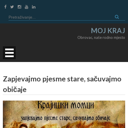
Preskoči
Pretraži:
MOJ KRAJ
Obrovac, naše rodno mjesto
Zapjevajmo pjesme stare, sačuvajmo
običaje