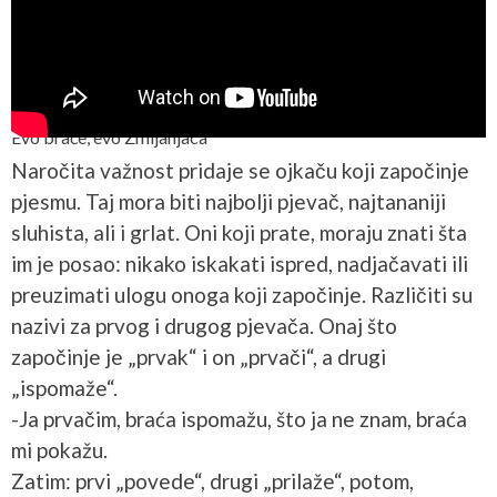
Evo braće, evo Zmijanjaca
Naročita važnost pridaje se ojkaču koji započinje
pjesmu. Taj mora biti najbolji pjevač, najtananiji
sluhista, ali i grlat. Oni koji prate, moraju znati šta
im je posao: nikako iskakati ispred, nadjačavati ili
preuzimati ulogu onoga koji započinje. Različiti su
nazivi za prvog i drugog pjevača. Onaj što
započinje je „prvak“ i on „prvači“, a drugi
„ispomaže“.
-Ja prvačim, braća ispomažu, što ja ne znam, braća
mi pokažu.
Zatim: prvi „povede“, drugi „prilaže“, potom,