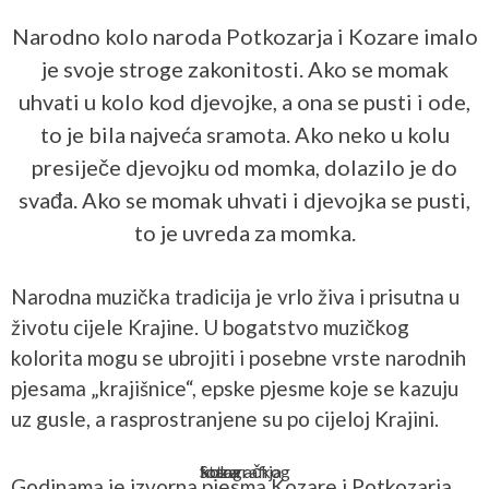
Narodno kolo naroda Potkozarja i Kozare imalo
je svoje stroge zakonitosti. Ako se momak
uhvati u kolo kod djevojke, a ona se pusti i ode,
to je bila najveća sramota. Ako neko u kolu
presiječe djevojku od momka, dolazilo je do
svađa. Ako se momak uhvati i djevojka se pusti,
to je uvreda za momka.
Narodna muzička tradicija je vrlo živa i prisutna u
životu cijele Krajine. U bogatstvo muzičkog
kolorita mogu se ubrojiti i posebne vrste narodnih
pjesama „krajišnice“, epske pjesme koje se kazuju
uz gusle, a rasprostranjene su po cijeloj Krajini.
Stara fotografija kozaračkog kola
Godinama je izvorna pjesma Kozare i Potkozarja