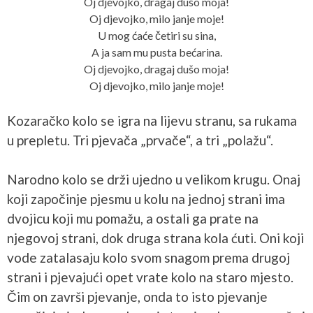
Oj djevojko, dragaj dušo moja!
Oj djevojko, milo janje moje!
U mog ćaće četiri su sina,
A ja sam mu pusta bećarina.
Oj djevojko, dragaj dušo moja!
Oj djevojko, milo janje moje!
Kozaračko kolo se igra na lijevu stranu, sa rukama
u prepletu. Tri pjevača „prvače“, a tri „polažu“.
Narodno kolo se drži ujedno u velikom krugu. Onaj
koji započinje pjesmu u kolu na jednoj strani ima
dvojicu koji mu pomažu, a ostali ga prate na
njegovoj strani, dok druga strana kola ćuti. Oni koji
vode zatalasaju kolo svom snagom prema drugoj
strani i pjevajući opet vrate kolo na staro mjesto.
Čim on završi pjevanje, onda to isto pjevanje