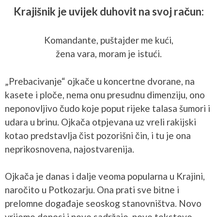
Krajišnik je uvijek duhovit na svoj račun:
Komandante, puštajder me kući,
žena vara, moram je istući.
„Prebacivanje“ ojkače u koncertne dvorane, na
kasete i ploče, nema onu presudnu dimenziju, ono
neponovljivo čudo koje poput rijeke talasa šumori i
udara u brinu. Ojkača otpjevana uz vreli rakijski
kotao predstavlja čist pozorišni čin, i tu je ona
neprikosnovena, najostvarenija.
Ojkača je danas i dalje veoma popularna u Krajini,
naročito u Potkozarju. Ona prati sve bitne i
prelomne događaje seoskog stanovništva. Novo
vrijeme donosi i nove sadržaje, nove tekstove,