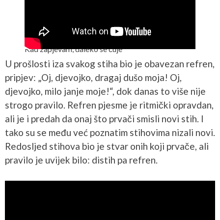
Kad zapjevam, daleko se čuje
U prošlosti iza svakog stiha bio je obavezan refren,
pripjev: „Oj, djevojko, dragaj dušo moja! Oj,
djevojko, milo janje moje!“, dok danas to više nije
strogo pravilo. Refren pjesme je ritmički opravdan,
ali je i predah da onaj što prvači smisli novi stih. I
tako su se među već poznatim stihovima nizali novi.
Redosljed stihova bio je stvar onih koji prvače, ali
pravilo je uvijek bilo: distih pa refren.