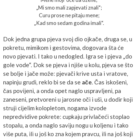
„Mi smo mali zapjevati znali“;
Curu prose ne pitaju mene;
„Kad smo sedam godina imali“.
Dok jedna grupa pjeva svoj dio ojkače, druga se, u
pokretu, mimikom i gestovima, dogovara šta će
novo pjevati. I tako u nedogled. Igra se i pjeva „do
gole vode“. Dok se pjeva i njiše u kolu, pjeva se što
se bolje i jače može: pjevači krive usta i vratove,
napinju grudi, reklo bi se da se
ače
. Čas iskošeni,
čas povijeni, a onda opet naglo uspravljeni, pa
zaneseni, pretvoreni u jarosne oči i uši, u dodir koji
struji cijelim kolopletom, nogama izvode
nepredvidive pokrete: cupkaju privlačeći stoplao
stopalu, a onda naglo saviju nogu u koljenu i tako
više puta, ili u još ko zna kojem pravcu, ili na još koji