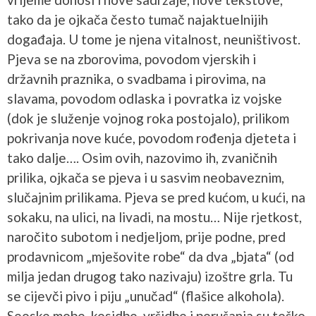
tako da je ojkača često tumač najaktuelnijih
događaja. U tome je njena vitalnost, neuništivost.
Pjeva se na zborovima, povodom vjerskih i
državnih praznika, o svadbama i pirovima, na
slavama, povodom odlaska i povratka iz vojske
(dok je služenje vojnog roka postojalo), prilikom
pokrivanja nove kuće, povodom rođenja djeteta i
tako dalje…. Osim ovih, nazovimo ih, zvaničnih
prilika, ojkača se pjeva i u sasvim neobaveznim,
slučajnim prilikama. Pjeva se pred kućom, u kući, na
sokaku, na ulici, na livadi, na mostu… Nije rjetkost,
naročito subotom i nedjeljom, prije podne, pred
prodavnicom „mješovite robe“ da dva „bjata“ (od
milja jedan drugog tako nazivaju) izoštre grla. Tu
se cijevči pivo i piju „unučad“ (flašice alkohola).
Seoske mobe, kosidbe, vršidbe i perušanja su teško