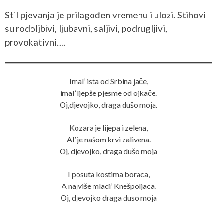
Stil pjevanja je prilagođen vremenu i ulozi. Stihovi
su rodoljbivi, ljubavni, saljivi, podrugljivi,
provokativni….
Imal’ ista od Srbina jače,
imal’ ljepše pjesme od ojkače.
Oj,djevojko, draga dušo moja.
Kozara je lijepa i zelena,
Al’ je našom krvi zalivena.
Oj, djevojko, draga dušo moja
I posuta kostima boraca,
A najviše mladi’ Knešpoljaca.
Oj, djevojko draga duso moja