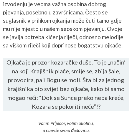
izvođenju je veoma važna osobina dobrog
pjevanja, posebno u završnicama. Često se
suglasnik
v
prilikom ojkanja može čuti tamo gdje
mu nije mjesto u našem seoskom pjevanju. Ovdje
se javlja potreba kićenja riječi, odnosno melodije
sa viškom riječi koji doprinose bogatstvu ojkače.
Ojkača je prozor kozaračke duše. To je „način’
na koji Krajišnik plače, smije se, zbija šale,
provocira, pa i Bogu se moli. Šta bi za jednog
krajišnika bio svijet bez ojkače, kako bi samo
mogao reći: “Dok se Sunce preko neba kreće,
Kozara se pokoriti neće“!?
Volim Pr’jedor, volim okolinu,
a najviše svoju đedovinu.