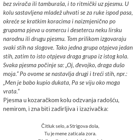
bez svirača ili tamburaša, i to ritmički uz pjesmu. U
kolu sastavljena mladež uhvati se za ruke ispod pasa,
okreće se kratkim koracima i naizmjenično po
grupama pjeva u osmercu i desetercu neku lirsku
narodnu ili drugu pjesmu. Tom prilikom izgovaraju
svaki stih na slogove. Tako jedna grupa otpjeva jedan
stih, zatim to isto otpjeva draga grupa iz istog kola.
Svaka pjesma počinje sa: „Oj, đevojko, draga dušo
moja.“ Po ovome se nastavlja drugi i treći stih, npr.:
„Men je babo kupio dukata, Pa se viju oko moga
vrata.“
Pjesma u kozaračkom kolu odzvanja radošću,
nemirom, i zna biti zadirljiva i izazivačka:
Čitluk selo, a Strigova dola,
Tu je mene zaticala zora.