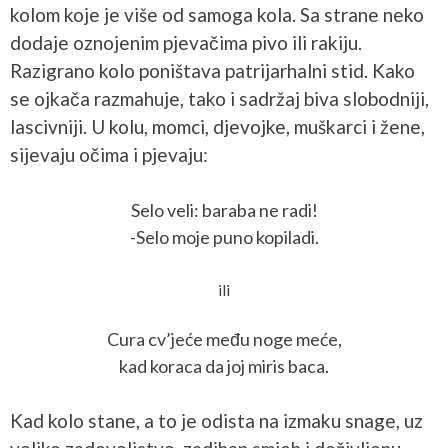
kolom koje je više od samoga kola. Sa strane neko
dodaje oznojenim pjevačima pivo ili rakiju.
Razigrano kolo poništava patrijarhalni stid. Kako
se ojkača razmahuje, tako i sadržaj biva slobodniji,
lascivniji. U kolu, momci, djevojke, muškarci i žene,
sijevaju očima i pjevaju:
Selo veli: baraba ne radi!
-Selo moje puno kopiladi.
ili
Cura cv’jeće među noge meće,
kad koraca da joj miris baca.
Kad kolo stane, a to je odista na izmaku snage, uz