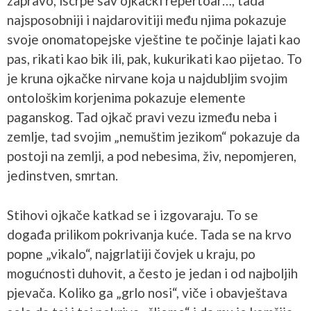
zapravo, iscrpe sav ojkački repertoar…, tada
najsposobniji i najdarovitiji među njima pokazuje
svoje onomatopejske vještine te počinje lajati kao
pas, rikati kao bik ili, pak, kukurikati kao pijetao. To
je kruna ojkačke nirvane koja u najdubljim svojim
ontološkim korjenima pokazuje elemente
paganskog. Tad ojkač pravi vezu između neba i
zemlje, tad svojim „nemuštim jezikom“ pokazuje da
postoji na zemlji, a pod nebesima, živ, nepomjeren,
jedinstven, smrtan.
Stihovi ojkače katkad se i izgovaraju. To se
događa prilikom pokrivanja kuće. Tada se na krvo
popne „vikalo“, najgrlatiji čovjek u kraju, po
mogućnosti duhovit, a često je jedan i od najboljih
pjevača. Koliko ga „grlo nosi“, viče i obavještava