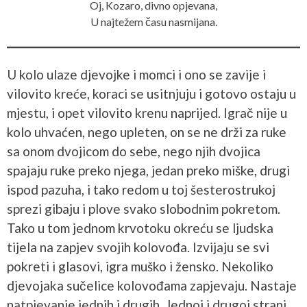
Oj, Kozaro, divno opjevana,
U najtežem času nasmijana.
U kolo ulaze djevojke i momci i ono se zavije i
vilovito kreće, koraci se usitnjuju i gotovo ostaju u
mjestu, i opet vilovito krenu naprijed. Igrač nije u
kolo uhvaćen, nego upleten, on se ne drži za ruke
sa onom dvojicom do sebe, nego njih dvojica
spajaju ruke preko njega, jedan preko miške, drugi
ispod pazuha, i tako redom u toj šesterostrukoj
sprezi gibaju i plove svako slobodnim pokretom.
Tako u tom jednom krvotoku okreću se ljudska
tijela na zapjev svojih kolovođa. Izvijaju se svi
pokreti i glasovi, igra muško i žensko. Nekoliko
djevojaka sučelice kolovođama zapjevaju. Nastaje
natpjevanje jednih i drugih. Jednoj i drugoj strani