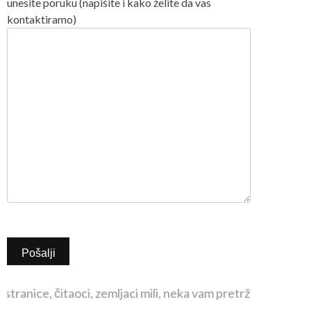
unesite poruku (napišite i kako želite da vas
kontaktiramo)
tranice, čitaoci, zemljaci mili, neka vam pretrživanje brižlji