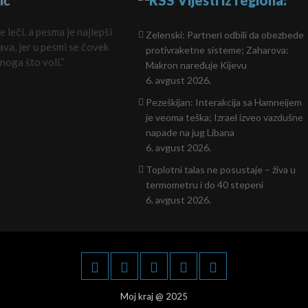
ić
Vijesti iz regiona:
 leči, a pesma je najlepši
Zelenski: Partneri odbili da obezbede
va, jer u pesmi se čovek
protivraketne sisteme; Zaharova:
noga što voli.“
Makron naređuje Kijevu
6. avgust 2026.
Pezeškijan: Interakcija sa Hamneijem
je veoma teška; Izrael izveo vazdušne
napade na jug Libana
6. avgust 2026.
Toplotni talas ne posustaje – živa u
termometru i do 40 stepeni
6. avgust 2026.
Moj kraj @ 2025