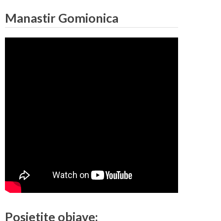
Manastir Gomionica
Posjetite objave: