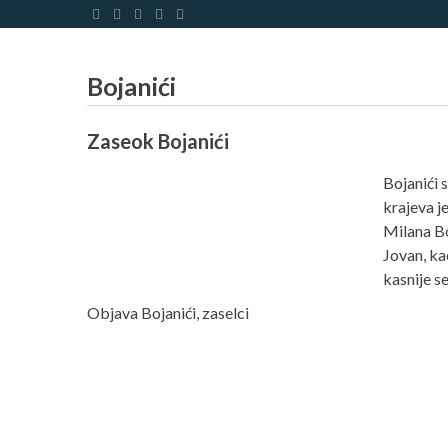
Preskoči
Bojanići
Zaseok Bojanići
Bojanići 
krajeva j
Milana Bo
Jovan, ka
kasnije s
Objava
Bojanići
,
zaselci