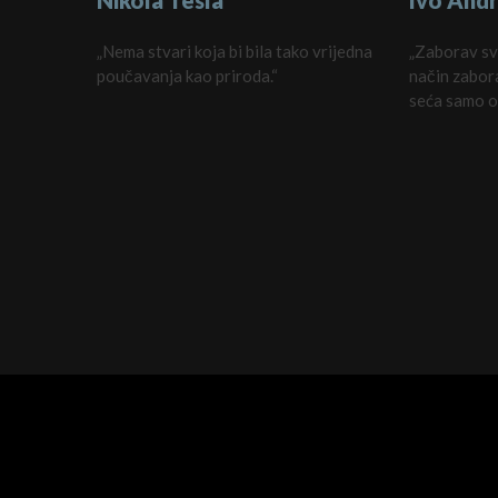
Nikola Tesla
Ivo Andr
„Nema stvari koja bi bila tako vrijedna
„Zaborav sve
poučavanja kao priroda.“
način zabora
seća samo o