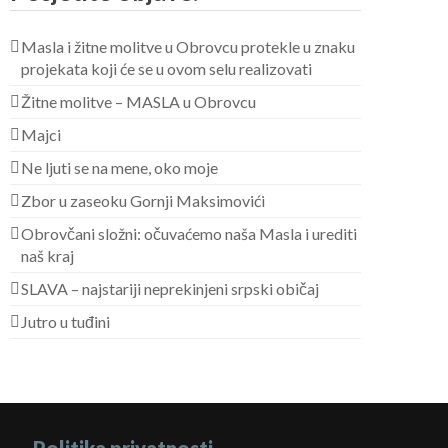
Masla i žitne molitve u Obrovcu protekle u znaku
projekata koji će se u ovom selu realizovati
Žitne molitve – MASLA u Obrovcu
Majci
Ne ljuti se na mene, oko moje
Zbor u zaseoku Gornji Maksimovići
Obrovčani složni: očuvaćemo naša Masla i urediti
naš kraj
SLAVA – najstariji neprekinjeni srpski običaj
Jutro u tuđini