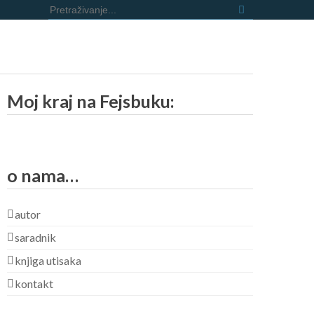
Pretraži:
Moj kraj na Fejsbuku:
o nama…
autor
saradnik
knjiga utisaka
kontakt