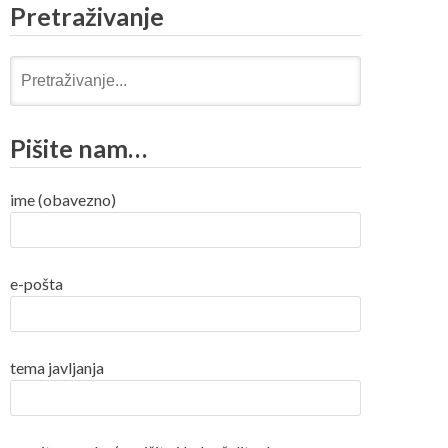
Pretraživanje
Pretraži:
Pišite nam…
ime (obavezno)
e-pošta
tema javljanja