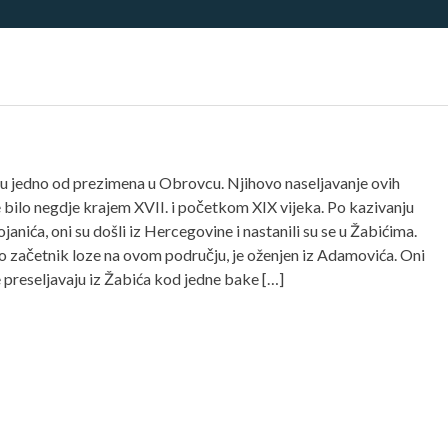
su jedno od prezimena u Obrovcu. Njihovo naseljavanje ovih
e bilo negdje krajem XVII. i početkom XIX vijeka. Po kazivanju
janića, oni su došli iz Hercegovine i nastanili su se u Žabićima.
o začetnik loze na ovom području, je oženjen iz Adamovića. Oni
e preseljavaju iz Žabića kod jedne bake […]