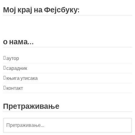
Мој крај на Фејсбуку:
о нама…
аутор
сарадник
књига утисака
контакт
Претраживање
Претражи: