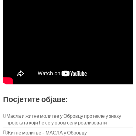
Посјетите објаве:
Масла и житне молитве у Обровцу протекле у знаку
пројеката који ће се у овом селу реализовати
Житне молитве – МАСЛА у Обровцу