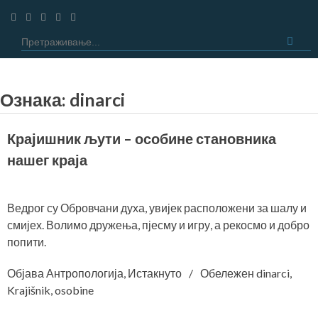
Прескочи
Претражи:
Ознака:
dinarci
Крајишник љути – особине становника
нашег краја
Ведрог су Обровчани духа, увијек расположени за шалу и
смијех. Волимо дружења, пјесму и игру, а рекосмо и добро
попити.
Објава
Антропологија
,
Истакнуто
Обележен
dinarci
,
Krajišnik
,
osobine