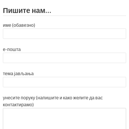
Пишите нам…
име (обавезно)
е-пошта
тема јављања
унесите поруку (напишите и како желите да вас
контактирамо)