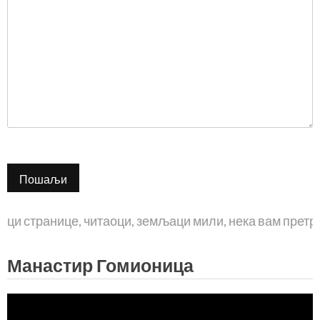
иоци странице, читаоци, земљаци мили, нека вам прет
Манастир Гомионица