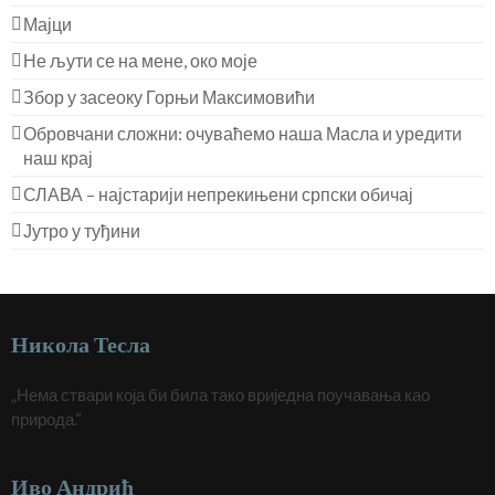
Мајци
Не љути се на мене, око моје
Збор у засеоку Горњи Максимовићи
Обровчани сложни: очуваћемо наша Масла и уредити
наш крај
СЛАВА – најстарији непрекињени српски обичај
Јутро у туђини
Никола Тесла
„Нема ствари која би била тако вриједна поучавања као
природа.“
Иво Андрић