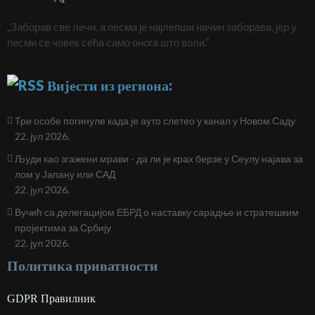
„Заборав све лечи, а песма је најлепши начин заборава, јер у
песми се човек сећа само онога што воли.“
Вијести из региона:
Три особе погинуле када је ауто слетео у канал у Новом Саду
22. јул 2026.
Људи као згажени мрави - да ли је крах берзе у Сеулу најава за
лом у Јапану или САД
22. јул 2026.
Вучић са делегацијом ЕБРД о наставку сарадње и стратешким
пројектима за Србију
22. јул 2026.
Политика приватности
GDPR Правилник